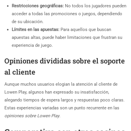
Restricciones geográficas:
No todos los jugadores pueden
acceder a todas las promociones o juegos, dependiendo
de su ubicación.
Límites en las apuestas:
Para aquellos que buscan
apuestas altas, puede haber limitaciones que frustran su
experiencia de juego.
Opiniones divididas sobre el soporte
al cliente
Aunque muchos usuarios elogian la atención al cliente de
Lowen Play, algunos han expresado su insatisfacción,
alegando tiempos de espera largos y respuestas poco claras.
Estas experiencias variadas son un punto recurrente en las
opiniones sobre Lowen Play
.