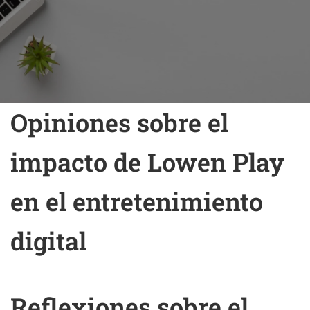
Opiniones sobre el
impacto de Lowen Play
en el entretenimiento
digital
Reflexiones sobre el