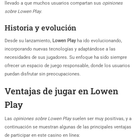
llevado a que muchos usuarios compartan sus
opiniones
sobre Lowen Play
.
Historia y evolución
Desde su lanzamiento,
Lowen Play
ha ido evolucionando,
incorporando nuevas tecnologías y adaptándose a las
necesidades de sus jugadores. Su enfoque ha sido siempre
ofrecer un espacio de juego responsable, donde los usuarios
puedan disfrutar sin preocupaciones.
Ventajas de jugar en Lowen
Play
Las
opiniones sobre Lowen Play
suelen ser muy positivas, y a
continuación se muestran algunas de las principales ventajas
de participar en este casino en línea: