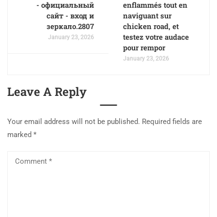
- официальный
enflammés tout en
сайт - вход и
naviguant sur
зеркало.2807
chicken road, et
testez votre audace
January 23, 2026
pour rempor
January 23, 2026
Leave A Reply
Your email address will not be published.
Required fields are
marked
*