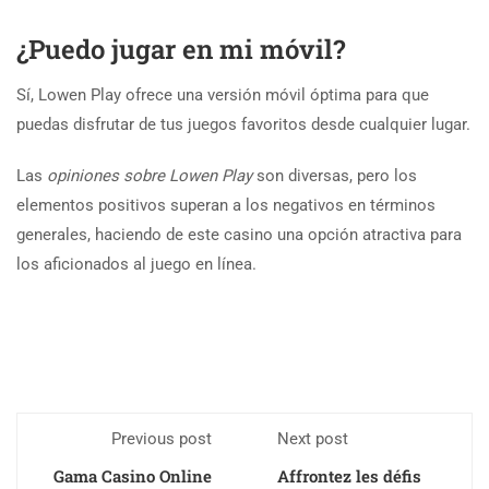
¿Puedo jugar en mi móvil?
Sí, Lowen Play ofrece una versión móvil óptima para que
puedas disfrutar de tus juegos favoritos desde cualquier lugar.
Las
opiniones sobre Lowen Play
son diversas, pero los
elementos positivos superan a los negativos en términos
generales, haciendo de este casino una opción atractiva para
los aficionados al juego en línea.
Previous post
Next post
Gama Casino Online
Affrontez les défis