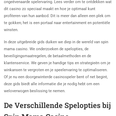
ongeëvenaarde spelervaring. Lees verder om te ontdekken wat
dit casino zo speciaal maakt en hoe je optimaal kunt
profiteren van hun aanbod. Dit is meer dan alleen een plek om
te gokken; het is een portaal naar entertainment en potentiële
winsten.
In deze uitgebreide gids duiken we diep in de wereld van spin
mama casino. We onderzoeken de spelopties, de
beveiligingsmaatregelen, de betaalmethoden en de
klantenservice. We geven je handige tips en strategieën om je
winkansen te vergroten en je speelervaring te optimaliseren.
Of je nu een doorgewinterde casinospeler bent of net begint,
deze gids biedt alle informatie die je nodig hebt om een
weloverwogen beslissing te nemen.
De Verschillende Spelopties bij