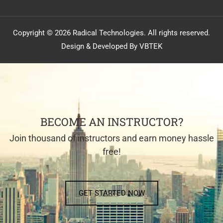
Copyright © 2026 Radical Technologies. All rights reserved.
Design & Developed By VBTEK
BECOME AN INSTRUCTOR?
Join thousand of instructors and earn money hassle
free!
GET STARTED NOW