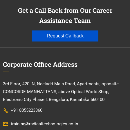
Get a Call Back from Our Career
Assistance Team
Request Callback
Corporate Office Address
3rd Floor, #20 IN, Neeladri Main Road, Apartments, opposite
CONCORDE MANHATTANS, above Optical World Shop,
Electronic City Phase I, Bengaluru, Karnataka 560100
+91 8055223360
training@radicaltechnologies.co.in