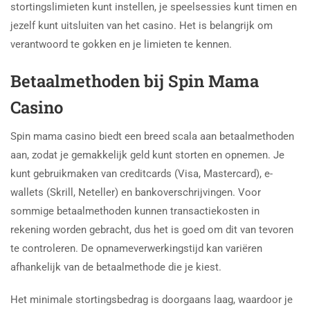
stortingslimieten kunt instellen, je speelsessies kunt timen en
jezelf kunt uitsluiten van het casino. Het is belangrijk om
verantwoord te gokken en je limieten te kennen.
Betaalmethoden bij Spin Mama
Casino
Spin mama casino biedt een breed scala aan betaalmethoden
aan, zodat je gemakkelijk geld kunt storten en opnemen. Je
kunt gebruikmaken van creditcards (Visa, Mastercard), e-
wallets (Skrill, Neteller) en bankoverschrijvingen. Voor
sommige betaalmethoden kunnen transactiekosten in
rekening worden gebracht, dus het is goed om dit van tevoren
te controleren. De opnameverwerkingstijd kan variëren
afhankelijk van de betaalmethode die je kiest.
Het minimale stortingsbedrag is doorgaans laag, waardoor je