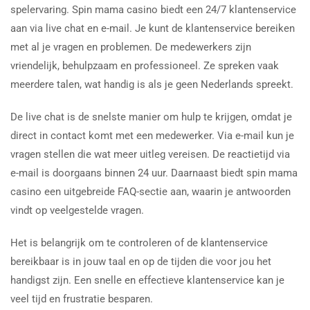
spelervaring. Spin mama casino biedt een 24/7 klantenservice
aan via live chat en e-mail. Je kunt de klantenservice bereiken
met al je vragen en problemen. De medewerkers zijn
vriendelijk, behulpzaam en professioneel. Ze spreken vaak
meerdere talen, wat handig is als je geen Nederlands spreekt.
De live chat is de snelste manier om hulp te krijgen, omdat je
direct in contact komt met een medewerker. Via e-mail kun je
vragen stellen die wat meer uitleg vereisen. De reactietijd via
e-mail is doorgaans binnen 24 uur. Daarnaast biedt spin mama
casino een uitgebreide FAQ-sectie aan, waarin je antwoorden
vindt op veelgestelde vragen.
Het is belangrijk om te controleren of de klantenservice
bereikbaar is in jouw taal en op de tijden die voor jou het
handigst zijn. Een snelle en effectieve klantenservice kan je
veel tijd en frustratie besparen.