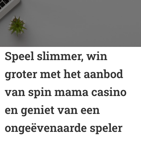
Speel slimmer, win
groter met het aanbod
van spin mama casino
en geniet van een
ongeëvenaarde speler