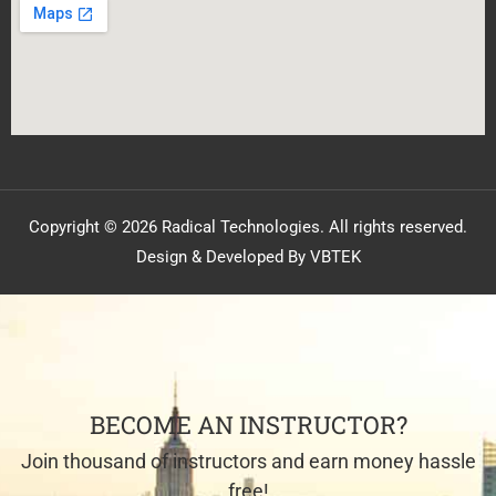
Copyright © 2026 Radical Technologies. All rights reserved.
Design & Developed By VBTEK
BECOME AN INSTRUCTOR?
Join thousand of instructors and earn money hassle
free!