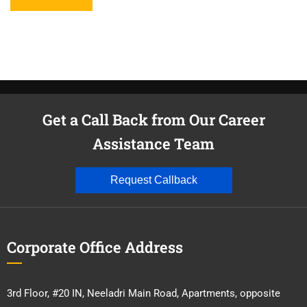
Get a Call Back from Our Career
Assistance Team
Request Callback
Corporate Office Address
3rd Floor, #20 IN, Neeladri Main Road, Apartments, opposite