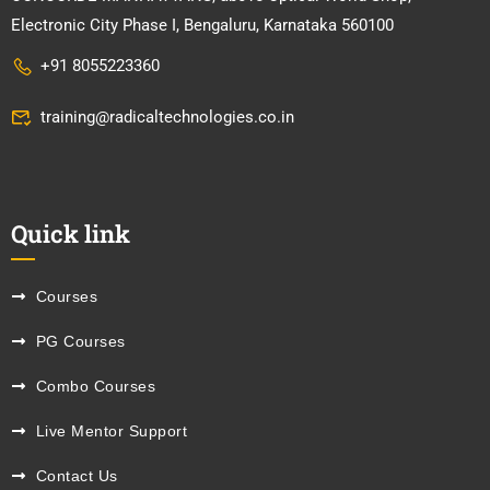
Electronic City Phase I, Bengaluru, Karnataka 560100
+91 8055223360
training@radicaltechnologies.co.in
Quick link
Courses
PG Courses
Combo Courses
Live Mentor Support
Contact Us