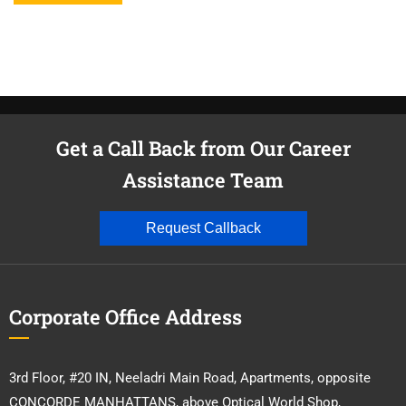
Get a Call Back from Our Career
Assistance Team
Request Callback
Corporate Office Address
3rd Floor, #20 IN, Neeladri Main Road, Apartments, opposite
CONCORDE MANHATTANS, above Optical World Shop,