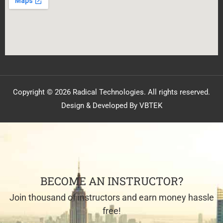
Copyright © 2026 Radical Technologies. All rights reserved.
Design & Developed By VBTEK
BECOME AN INSTRUCTOR?
Join thousand of instructors and earn money hassle
free!